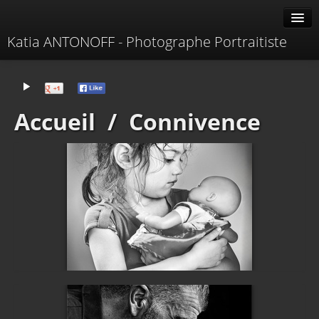
Katia ANTONOFF - Photographe Portraitiste
Albums
Livre d'or
Accueil
/
Connivence
À propos
Contacter