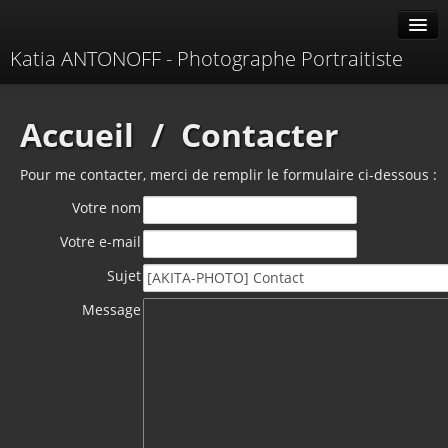
Katia ANTONOFF - Photographe Portraitiste
Albums
Accueil
/
Contacter
Livre d'or
Pour me contacter, merci de remplir le formulaire ci-dessous :
À propos
Votre nom
Contacter
Votre e-mail
Sujet
Message