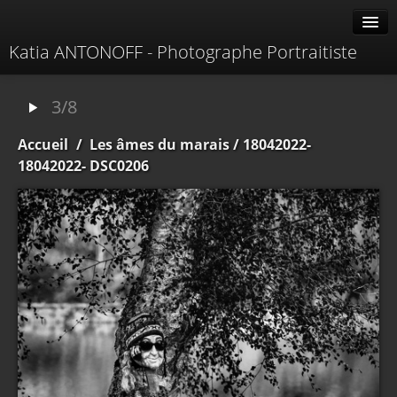
Katia ANTONOFF - Photographe Portraitiste
Albums
3/8
Livre d'or
Accueil
/
Les âmes du marais
/ 18042022-
À propos
18042022- DSC0206
Contacter