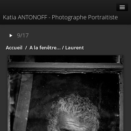
Katia ANTONOFF - Photographe Portraitiste
Albums
9/17
Livre d'or
Accueil
/
A la fenêtre...
/ Laurent
À propos
Contacter