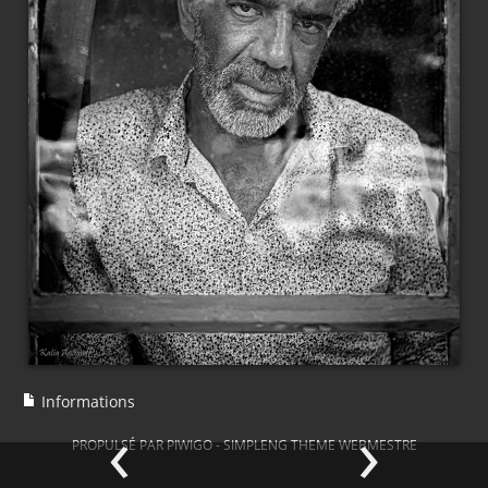
Informations
‹
›
PROPULSÉ PAR
PIWIGO
-
SIMPLENG THEME
WEBMESTRE