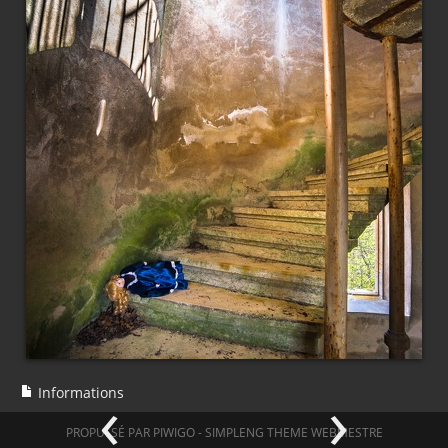
‹
›
Informations
PROPULSÉ PAR
PIWIGO
-
SIMPLENG THEME
WEBMESTRE