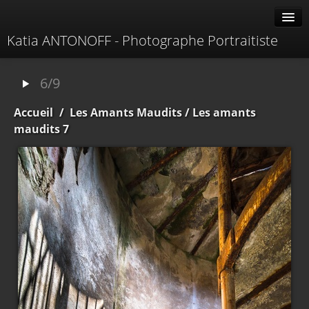
Katia ANTONOFF - Photographe Portraitiste
Albums
6/9
Livre d'or
Accueil
/
Les Amants Maudits
/ Les amants
À propos
maudits 7
Contacter