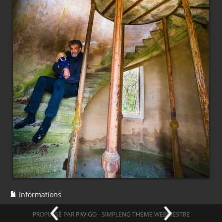
‹
›
Informations
PROPULSÉ PAR
PIWIGO
-
SIMPLENG THEME
WEBMESTRE