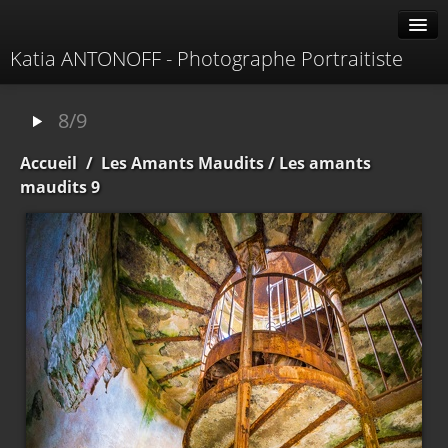
Katia ANTONOFF - Photographe Portraitiste
Albums
8/9
Livre d'or
Accueil
/
Les Amants Maudits
/ Les amants
À propos
maudits 9
Contacter