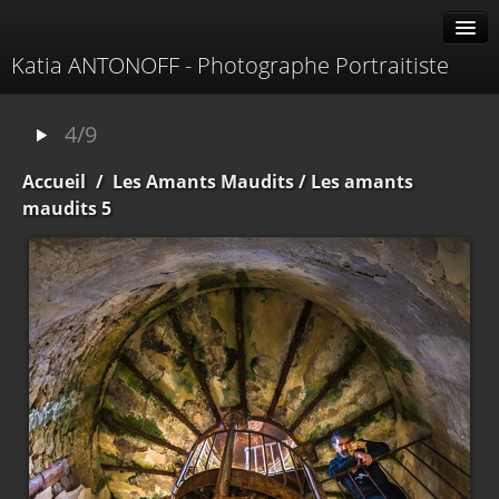
Katia ANTONOFF - Photographe Portraitiste
Albums
4/9
Livre d'or
Accueil
/
Les Amants Maudits
/ Les amants
À propos
maudits 5
Contacter