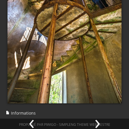
‹
›
Informations
PROPULSÉ PAR
PIWIGO
-
SIMPLENG THEME
WEBMESTRE