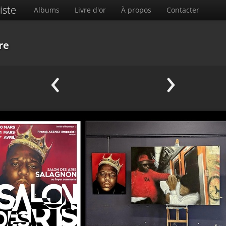
iste
Albums
Livre d'or
À propos
Contacter
re
‹
›