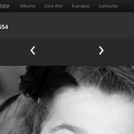
iste
Albums
Livre d'or
À propos
Contacter
654
‹
›