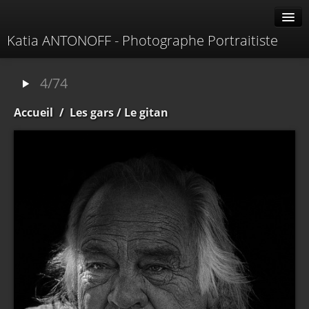
Katia ANTONOFF - Photographe Portraitiste
Albums
4/74
Livre d'or
Accueil
/
Les gars
/ Le gitan
À propos
Contacter