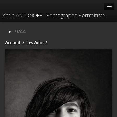
Katia ANTONOFF - Photographe Portraitiste
Albums
9/44
Livre d'or
Accueil
/
Les Ados
/
À propos
Contacter