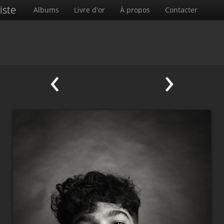
iste
Albums
Livre d'or
À propos
Contacter
‹
›