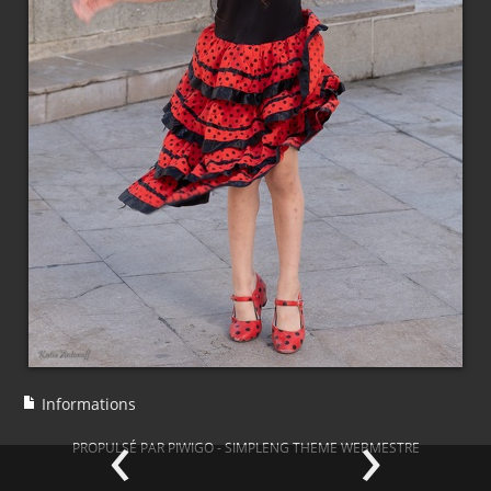
Informations
‹
›
PROPULSÉ PAR
PIWIGO
-
SIMPLENG THEME
WEBMESTRE