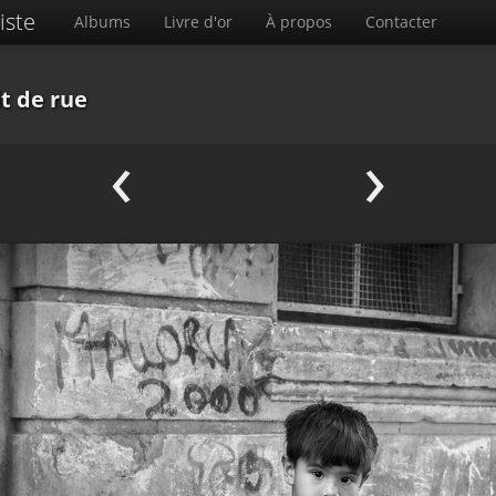
iste
Albums
Livre d'or
À propos
Contacter
it de rue
‹
›