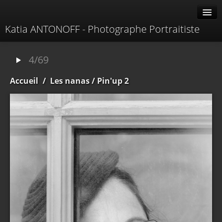
Katia ANTONOFF - Photographe Portraitiste
Albums
4/69
Livre d'or
Accueil
/
Les nanas
/ Pin'up 2
À propos
Contacter