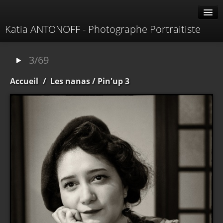
Katia ANTONOFF - Photographe Portraitiste
Albums
3/69
Livre d'or
Accueil
/
Les nanas
/ Pin'up 3
À propos
Contacter