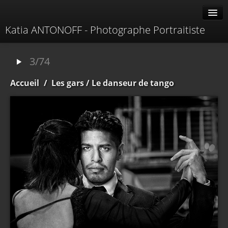
Katia ANTONOFF - Photographe Portraitiste
Albums
3/74
Livre d'or
Accueil
/
Les gars
/ Le danseur de tango
À propos
Contacter