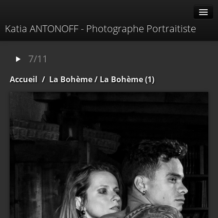
Katia ANTONOFF - Photographe Portraitiste
Albums
7/11
Livre d'or
Accueil
/
La Bohème
/ La Bohème (1)
À propos
Contacter