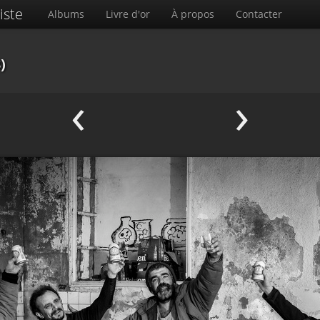
iste
Albums
Livre d'or
À propos
Contacter
)
‹
›