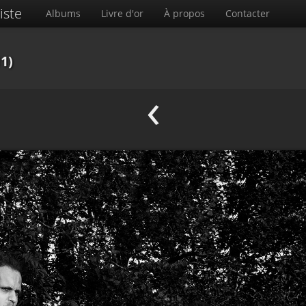
iste
Albums
Livre d'or
À propos
Contacter
1)
‹