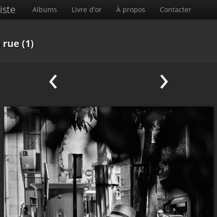
iste
Albums
Livre d'or
À propos
Contacter
 rue (1)
‹
›