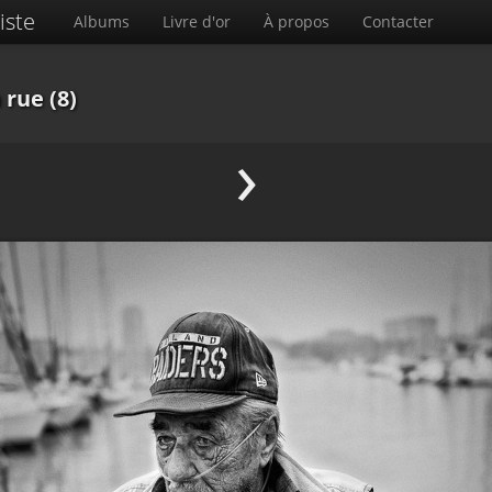
iste
Albums
Livre d'or
À propos
Contacter
 rue (8)
›