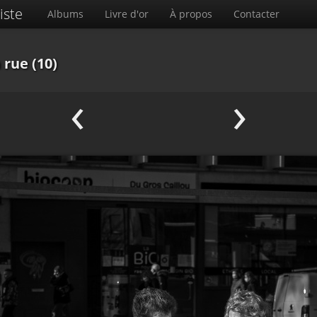
iste
Albums
Livre d'or
À propos
Contacter
a rue (10)
‹
›