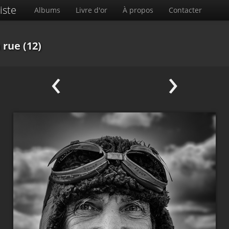
iste
Albums
Livre d'or
À propos
Contacter
a rue (12)
‹
›