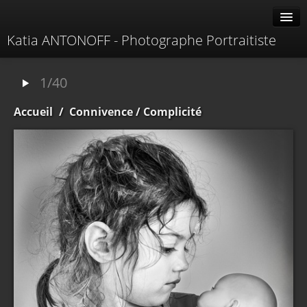
Katia ANTONOFF - Photographe Portraitiste
Albums
1/40
Livre d'or
Accueil
/
Connivence
/ Complicité
À propos
Contacter