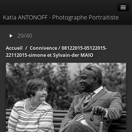
Katia ANTONOFF - Photographe Portraitiste
Albums
29/40
Livre d'or
Accueil
/
Connivence
/ 08122015-05122015-
À propos
22112015-simone et Sylvain-der MAIO
Contacter