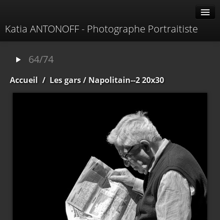
Katia ANTONOFF - Photographe Portraitiste
Albums
64/74
Livre d'or
Accueil
/
Les gars
/ Napolitain--2 20x30
À propos
Contacter