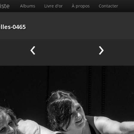
iste
Albums
Livre d'or
À propos
Contacter
lles-0465
‹
›