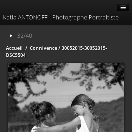
Katia ANTONOFF - Photographe Portraitiste
Albums
32/40
Livre d'or
Accueil
/
Connivence
/ 30052015-30052015-
À propos
DSC5504
Contacter