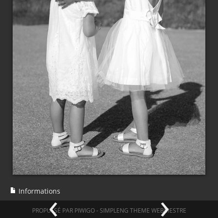
‹
›
Informations
PROPULSÉ PAR
PIWIGO
-
SIMPLENG THEME
WEBMESTRE