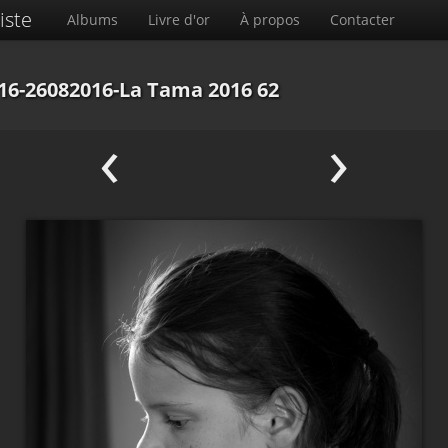
iste
Albums
Livre d'or
À propos
Contacter
16-26082016-La Tama 2016 62
‹
›