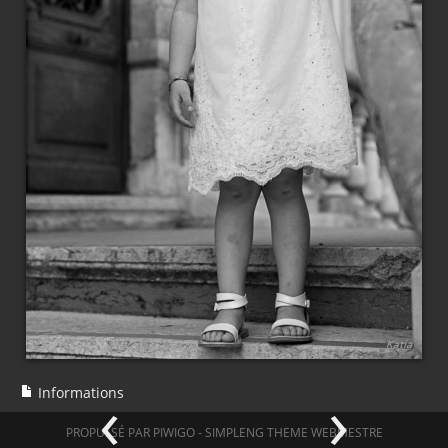
‹
›
Informations
PROPULSÉ PAR
PIWIGO
-
SIMPLENG THEME
WEBMESTRE