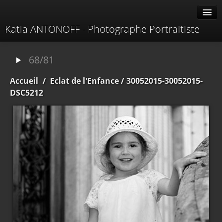
Katia ANTONOFF - Photographe Portraitiste
Albums
68/81
Livre d'or
Accueil
/
Eclat de l'Enfance
/ 30052015-30052015-
À propos
DSC5212
Contacter