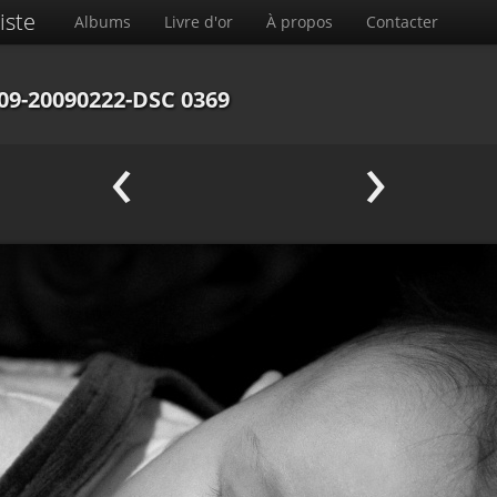
iste
Albums
Livre d'or
À propos
Contacter
09-20090222-DSC 0369
‹
›