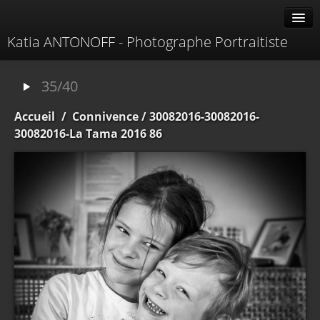
Katia ANTONOFF - Photographe Portraitiste
Albums
35/40
Livre d'or
Accueil
/
Connivence
/ 30082016-30082016-
À propos
30082016-La Tama 2016 86
Contacter