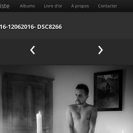
iste
Albums
Livre d'or
À propos
Contacter
16-12062016- DSC8266
‹
›