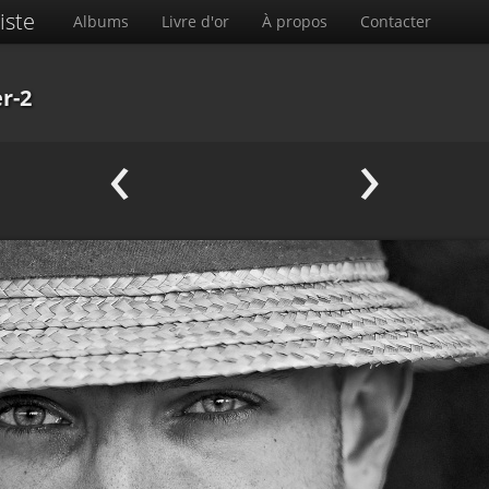
iste
Albums
Livre d'or
À propos
Contacter
er-2
‹
›