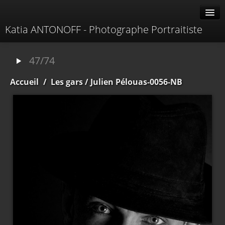
Katia ANTONOFF - Photographe Portraitiste
Albums
47/74
Livre d'or
Accueil
/
Les gars
/ Julien Pélouas-0056-NB
À propos
Contacter