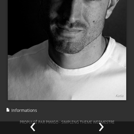
Informations
‹
›
PROPULSÉ PAR
PIWIGO
-
SIMPLENG THEME
WEBMESTRE