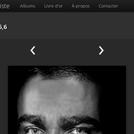
iste
Albums
Livre d'or
À propos
Contacter
6,6
‹
›