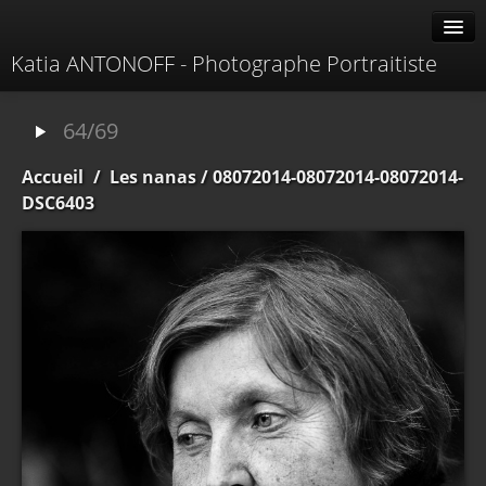
Katia ANTONOFF - Photographe Portraitiste
Albums
64/69
Livre d'or
Accueil
/
Les nanas
/ 08072014-08072014-08072014-
À propos
DSC6403
Contacter