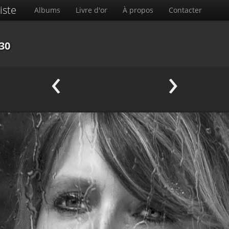
iste
Albums
Livre d'or
À propos
Contacter
30
‹
›