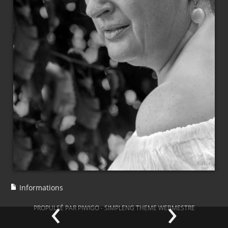
Informations
‹
›
PROPULSÉ PAR
PIWIGO
-
SIMPLENG THEME
WEBMESTRE