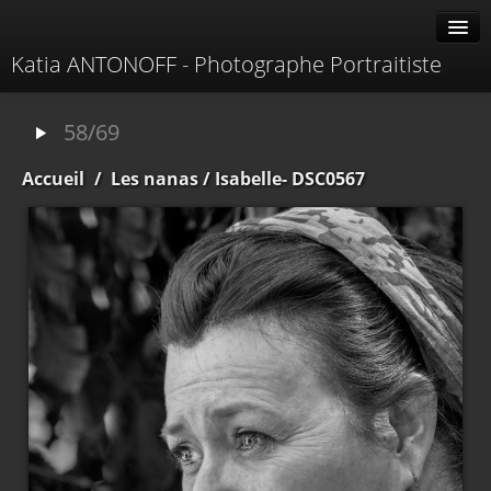
Katia ANTONOFF - Photographe Portraitiste
Albums
58/69
Livre d'or
Accueil
/
Les nanas
/ Isabelle- DSC0567
À propos
Contacter