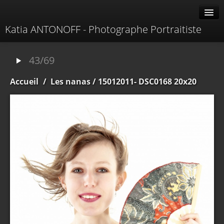
Katia ANTONOFF - Photographe Portraitiste
Albums
43/69
Livre d'or
Accueil
/
Les nanas
/ 15012011- DSC0168 20x20
À propos
Contacter