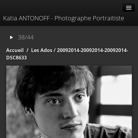
Katia ANTONOFF - Photographe Portraitiste
Albums
38/44
Livre d'or
Accueil
/
Les Ados
/ 20092014-20092014-20092014-
À propos
DSC8633
Contacter