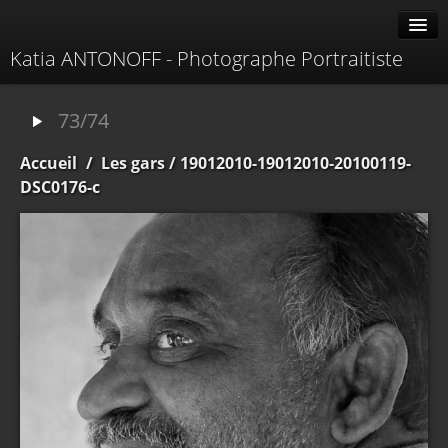
Katia ANTONOFF - Photographe Portraitiste
Albums
73/74
Livre d'or
Accueil
/
Les gars
/ 19012010-19012010-20100119-
À propos
DSC0176-c
Contacter