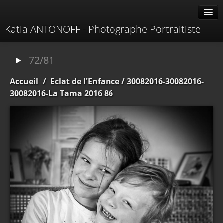
Katia ANTONOFF - Photographe Portraitiste
Albums
72/81
Livre d'or
Accueil
/
Eclat de l'Enfance
/ 30082016-30082016-
À propos
30082016-La Tama 2016 86
Contacter