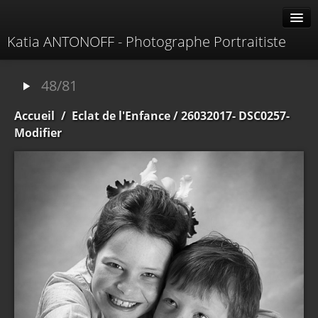
Katia ANTONOFF - Photographe Portraitiste
Albums
48/81
Livre d'or
Accueil
/
Eclat de l'Enfance
/ 26032017- DSC0257-
À propos
Modifier
Contacter