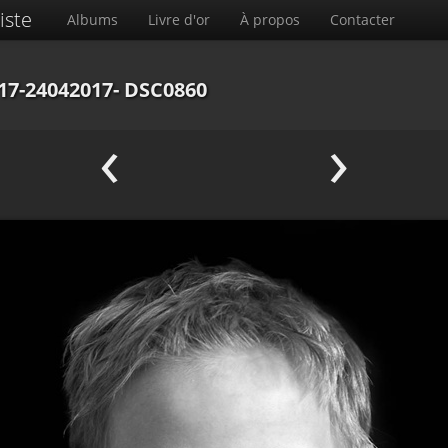
iste
Albums
Livre d'or
À propos
Contacter
17-24042017- DSC0860
‹
›