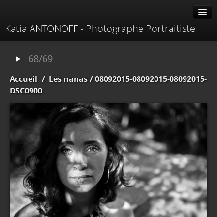
Katia ANTONOFF - Photographe Portraitiste
Albums
68/69
Livre d'or
Accueil
/
Les nanas
/ 08092015-08092015-08092015-
À propos
DSC0900
Contacter