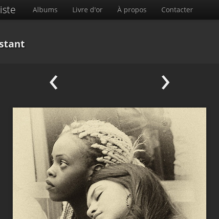
iste
Albums
Livre d'or
À propos
Contacter
nstant
‹
›