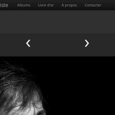
iste
Albums
Livre d'or
À propos
Contacter
‹
›