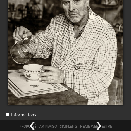
‹
›
Informations
PROPULSÉ PAR
PIWIGO
-
SIMPLENG THEME
WEBMESTRE