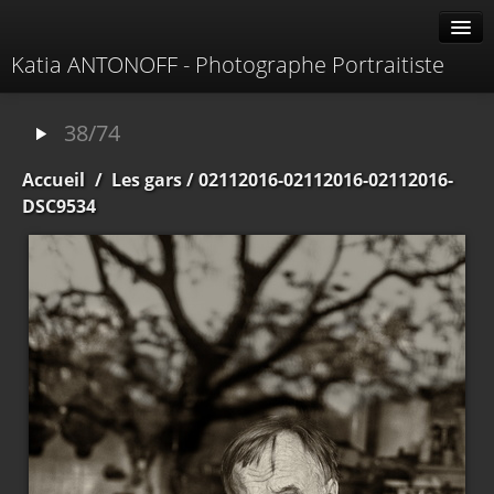
Katia ANTONOFF - Photographe Portraitiste
Albums
38/74
Livre d'or
Accueil
/
Les gars
/ 02112016-02112016-02112016-
À propos
DSC9534
Contacter